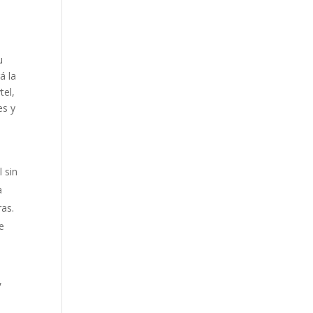
u
á la
tel,
es y
 sin
a
ras.
e
,