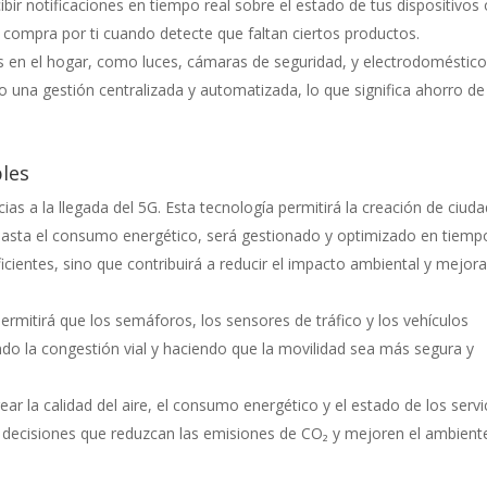
bir notificaciones en tiempo real sobre el estado de tus dispositivos 
la compra por ti cuando detecte que faltan ciertos productos.
vos en el hogar, como luces, cámaras de seguridad, y electrodoméstico
 una gestión centralizada y automatizada, lo que significa ahorro de
bles
as a la llegada del 5G. Esta tecnología permitirá la creación de ciud
o hasta el consumo energético, será gestionado y optimizado en tiemp
icientes, sino que contribuirá a reducir el impacto ambiental y mejora
permitirá que los semáforos, los sensores de tráfico y los vehículos
o la congestión vial y haciendo que la movilidad sea más segura y
ar la calidad del aire, el consumo energético y el estado de los servi
r decisiones que reduzcan las emisiones de CO₂ y mejoren el ambient