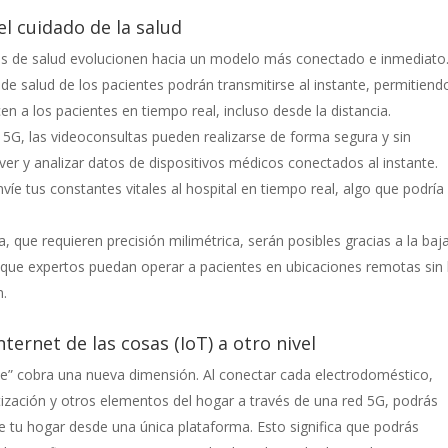
el cuidado de la salud
mas de salud evolucionen hacia un modelo más conectado e inmediato
s de salud de los pacientes podrán transmitirse al instante, permitiend
en a los pacientes en tiempo real, incluso desde la distancia.
G, las videoconsultas pueden realizarse de forma segura y sin
ver y analizar datos de dispositivos médicos conectados al instante.
nvíe tus constantes vitales al hospital en tiempo real, algo que podría
, que requieren precisión milimétrica, serán posibles gracias a la baj
do que expertos puedan operar a pacientes en ubicaciones remotas sin 
n.
ternet de las cosas (IoT) a otro nivel
nte” cobra una nueva dimensión. Al conectar cada electrodoméstico,
tización y otros elementos del hogar a través de una red 5G, podrás
e tu hogar desde una única plataforma. Esto significa que podrás