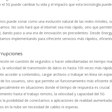
o el 5G puede cambiar tu vida y el impacto que esta tecnología puede
unos puede sonar como una evolución natural de las redes móviles, s
mos. No solo hará que el internet sea más rápido, sino que permitir
l, dando paso a una era de innovación sin precedentes. Desde Energy
tamos implementando para ofrecerte servicios más rápidos, eficient
errupciones
inición en cuestión de segundos o hacer videollamadas en tiempo real
G, la velocidad de transmisión de datos es hasta 100 veces más rápid
te acceder a contenidos, cargar archivos o trabajar en línea sin espe
a de los usuarios, sino que permite un funcionamiento más eficiente d
especialmente en situaciones donde el tiempo de respuesta es crucial.
imiento hasta el trabajo remoto, la velocidad y capacidad del 5G
s la posibilidad de conectarnos a aplicaciones de realidad aumentada
gos en la nube sin necesidad de cables ni esperas.