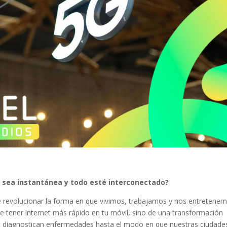
 sea instantánea y todo esté interconectado?
te revolucionar la forma en que vivimos, trabajamos y nos entretene
e tener internet más rápido en tu móvil, sino de una transformación
e diagnostican enfermedades hasta el modo en que nuestras ciudade