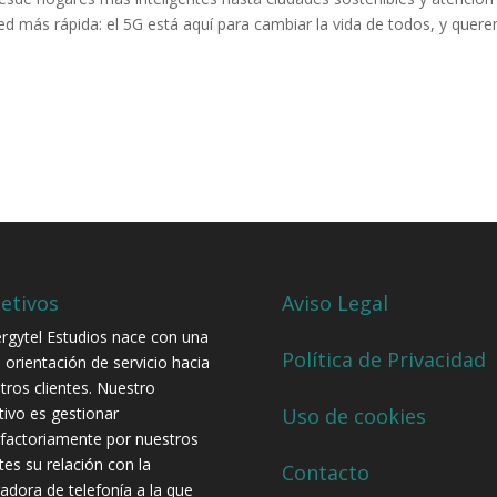
 más rápida: el 5G está aquí para cambiar la vida de todos, y quer
etivos
Aviso Legal
rgytel Estudios nace con una
Política de Privacidad
a orientación de servicio hacia
tros clientes. Nuestro
tivo es gestionar
Uso de cookies
sfactoriamente por nuestros
ntes su relación con la
Contacto
adora de telefonía a la que