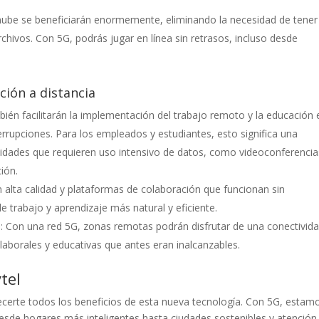
 nube se beneficiarán enormemente, eliminando la necesidad de tener
chivos. Con 5G, podrás jugar en línea sin retrasos, incluso desde
ción a distancia
mbién facilitarán la implementación del trabajo remoto y la educación 
errupciones. Para los empleados y estudiantes, esto significa una
tividades que requieren uso intensivo de datos, como videoconferencia
ión.
 alta calidad y plataformas de colaboración que funcionan sin
e trabajo y aprendizaje más natural y eficiente.
: Con una red 5G, zonas remotas podrán disfrutar de una conectivid
laborales y educativas que antes eran inalcanzables.
tel
certe todos los beneficios de esta nueva tecnología. Con 5G, estam
 desde hogares más inteligentes hasta ciudades sostenibles y atención