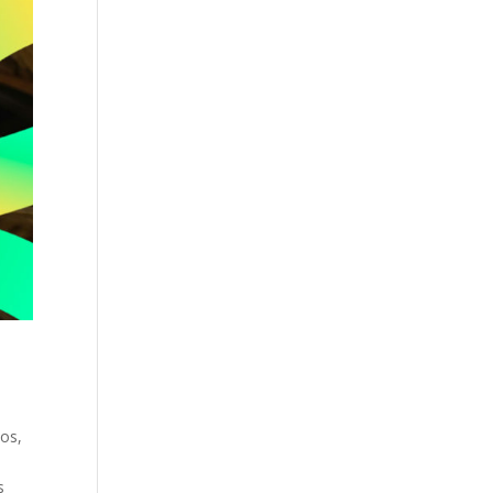
mos,
s