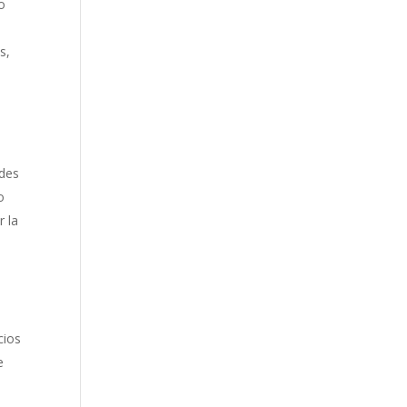
o
s,
ades
o
r la
cios
e