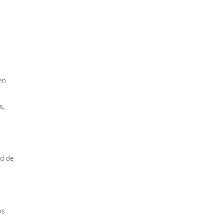
en
s,
ad de
os