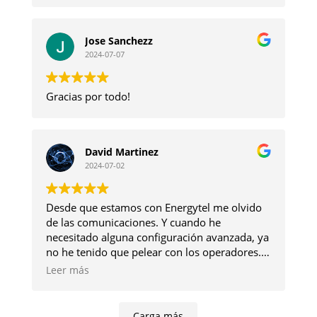
acierto.
Jose Sanchezz
2024-07-07
Gracias por todo!
David Martinez
2024-07-02
Desde que estamos con Energytel me olvido
de las comunicaciones. Y cuando he
necesitado alguna configuración avanzada, ya
no he tenido que pelear con los operadores.
Se los pido a ellos y ya se ocupan.
Leer más
Carga más