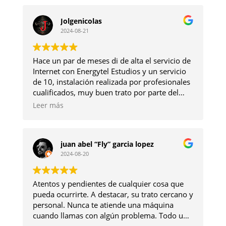
Jolgenicolas
2024-08-21
Hace un par de meses di de alta el servicio de
Internet con Energytel Estudios y un servicio
de 10, instalación realizada por profesionales
cualificados, muy buen trato por parte del
equipo y mis agradecimientos a Eloy por su
Leer más
cercanía y atención dada. Con respecto a la
linea por ahora no he tenido ningún corte de
conexión ni latencias desorbitadas, aconsejo
juan abel “Fly” garcia lopez
encarecidamente la contratación con ellos si
2024-08-20
buscas cercanía, trato personalizado y
fiabilidad en el servicio.
Atentos y pendientes de cualquier cosa que
pueda ocurrirte. A destacar, su trato cercano y
personal. Nunca te atiende una máquina
cuando llamas con algún problema. Todo un